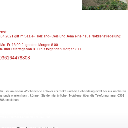
enst:
.04.2021 gilt Im Saale- Holzland-Kreis und Jena eine neue Notdienstregelung:
 Mo- Fr. 18.00-folgenden Morgen 8.00
n- und Feiertags von 8.00 bis folgenden Morgen 8.00
. 036164478808
hr Tier an einem Wochenende schwer erkrankt, und die Behandlung nicht bis zur nächsten
stunde warten kann, können Sie den tierärtlichen Notdienst über die Telefonnummer 0361
08 erreichen.
- 22.10.17
Dr. Bernhard Walter Eisenberg Tel.: 036691/54939
- 29.10.17
DVM Axel Thieme Eisenberg Tel.: 036691/54612
tra Grimmer Schkölen Tel.: 036694/2