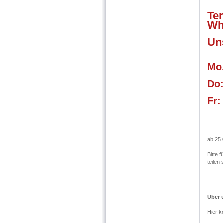
Te
Wh
Un
Mo.
Do:
Fr:
ab 25.
Bitte 
teilen 
Über 
Hier k