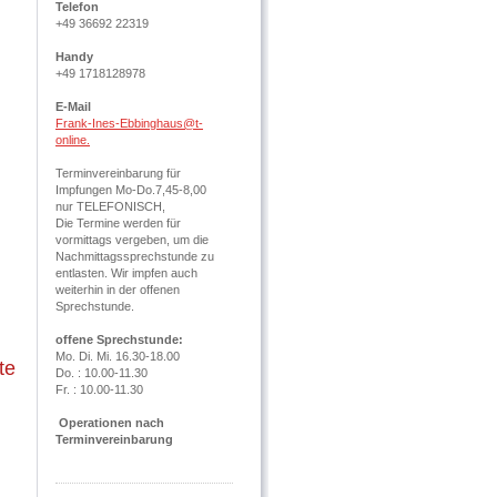
Telefon
+49 36692 22319
Handy
+49 1718128978
E-Mail
Frank-Ines-Ebbinghaus@t-
online.
Terminvereinbarung für
Impfungen Mo-Do.7,45-8,00
nur TELEFONISCH,
Die Termine werden für
vormittags vergeben, um die
Nachmittagssprechstunde zu
entlasten. Wir impfen auch
weiterhin in der offenen
Sprechstunde.
offene Sprechstunde:
Mo. Di. Mi. 16.30-18.00
te
Do. : 10.00-11.30
Fr. : 10.00-11.30
Operationen nach
Terminvereinbarung
Tierarzt Eisenberg