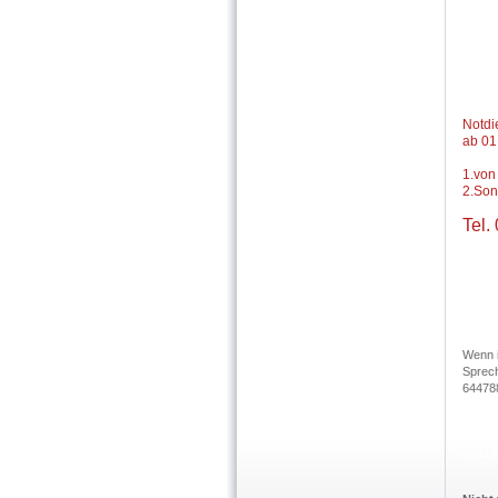
Notdi
ab 01
1.von
2.Son
Tel
Wenn i
Sprech
644788
21.10 
28.10 
DVM Pe